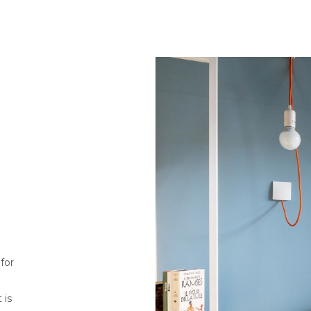
for
 is